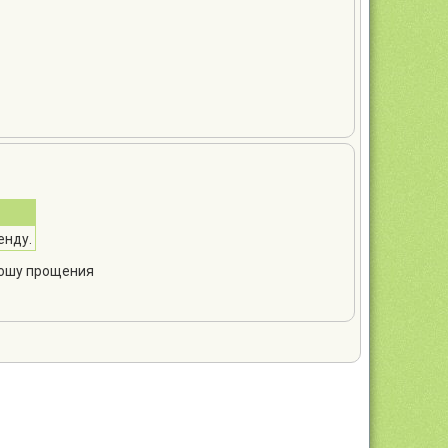
енду.
рошу прощения