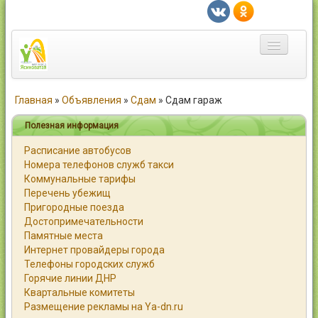
Главная
Главная
»
Объявления
»
Сдам
»
Сдам гараж
Город
Полезная информация
Расписание автобусов
Статьи
Номера телефонов служб такси
Коммунальные тарифы
Каталог
Перечень убежищ
Пригородные поезда
Справочник
Достопримечательности
Памятные места
Работа
Интернет провайдеры города
Телефоны городских служб
Объявления
Горячие линии ДНР
Квартальные комитеты
Помощь
Размещение рекламы на Ya-dn.ru