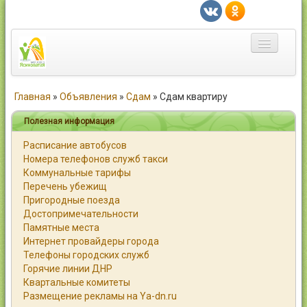
Главная
Главная
»
Объявления
»
Сдам
»
Сдам квартиру
Город
Полезная информация
Расписание автобусов
Статьи
Номера телефонов служб такси
Коммунальные тарифы
Каталог
Перечень убежищ
Пригородные поезда
Справочник
Достопримечательности
Памятные места
Работа
Интернет провайдеры города
Телефоны городских служб
Объявления
Горячие линии ДНР
Квартальные комитеты
Помощь
Размещение рекламы на Ya-dn.ru