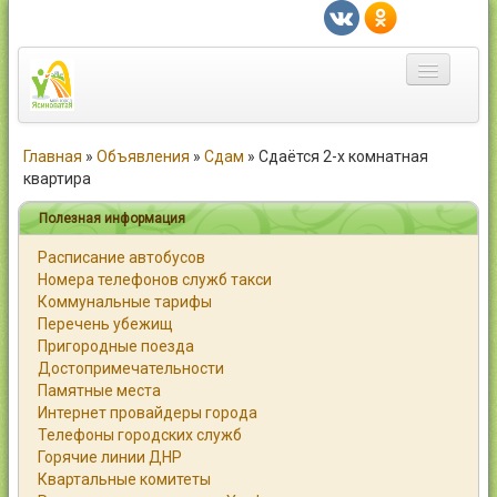
Главная
Главная
»
Объявления
»
Сдам
»
Сдаётся 2-х комнатная
квартира
Город
Полезная информация
Статьи
Расписание автобусов
Номера телефонов служб такси
Каталог
Коммунальные тарифы
Перечень убежищ
Справочник
Пригородные поезда
Достопримечательности
Работа
Памятные места
Интернет провайдеры города
Объявления
Телефоны городских служб
Горячие линии ДНР
Помощь
Квартальные комитеты