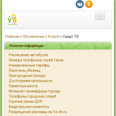
Главная
Главная
»
Объявления
»
Услуги
»
Смарт ТВ
Город
Полезная информация
Расписание автобусов
Статьи
Номера телефонов служб такси
Коммунальные тарифы
Каталог
Перечень убежищ
Пригородные поезда
Справочник
Достопримечательности
Памятные места
Работа
Интернет провайдеры города
Телефоны городских служб
Объявления
Горячие линии ДНР
Квартальные комитеты
Помощь
Размещение рекламы на Ya-dn.ru