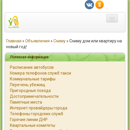
Главная
Главная
»
Объявления
»
Сниму
»
Сниму дом или квартиру на
новый год!
Город
Полезная информация
Статьи
Расписание автобусов
Номера телефонов служб такси
Каталог
Коммунальные тарифы
Перечень убежищ
Справочник
Пригородные поезда
Достопримечательности
Работа
Памятные места
Интернет провайдеры города
Объявления
Телефоны городских служб
Горячие линии ДНР
Помощь
Квартальные комитеты