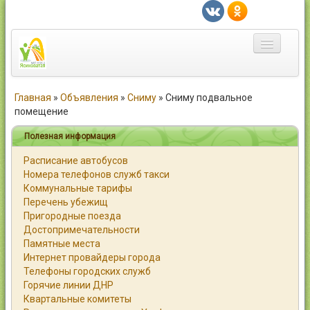
Главная
Главная
»
Объявления
»
Сниму
»
Сниму подвальное
помещение
Город
Полезная информация
Статьи
Расписание автобусов
Номера телефонов служб такси
Каталог
Коммунальные тарифы
Перечень убежищ
Справочник
Пригородные поезда
Достопримечательности
Работа
Памятные места
Интернет провайдеры города
Объявления
Телефоны городских служб
Горячие линии ДНР
Помощь
Квартальные комитеты