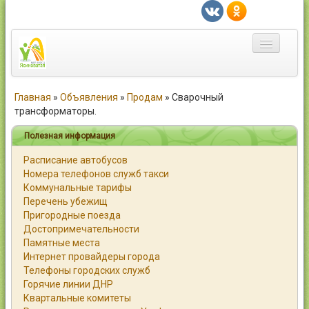
Главная
Главная
»
Объявления
»
Продам
»
Сварочный
трансформаторы.
Город
Полезная информация
Статьи
Расписание автобусов
Номера телефонов служб такси
Каталог
Коммунальные тарифы
Перечень убежищ
Справочник
Пригородные поезда
Достопримечательности
Работа
Памятные места
Интернет провайдеры города
Объявления
Телефоны городских служб
Горячие линии ДНР
Помощь
Квартальные комитеты