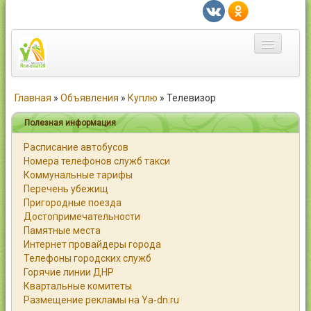
Главная
Главная
»
Объявления
»
Куплю
»
Телевизор
Город
Полезная информация
Расписание автобусов
Статьи
Номера телефонов служб такси
Коммунальные тарифы
Каталог
Перечень убежищ
Пригородные поезда
Справочник
Достопримечательности
Памятные места
Работа
Интернет провайдеры города
Телефоны городских служб
Объявления
Горячие линии ДНР
Квартальные комитеты
Помощь
Размещение рекламы на Ya-dn.ru