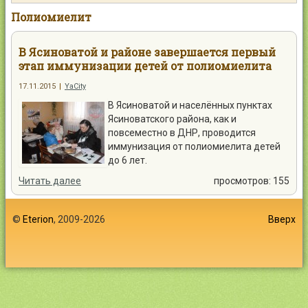
Контакты
Полиомиелит
В Ясиноватой и районе завершается первый
этап иммунизации детей от полиомиелита
17.11.2015
|
YaCity
Войти
В Ясиноватой и населённых пунктах
Ясиноватского района, как и
повсеместно в ДНР, проводится
иммунизация от полиомиелита детей
до 6 лет.
Читать далее
просмотров: 155
©
Eterion
, 2009-2026
Вверх