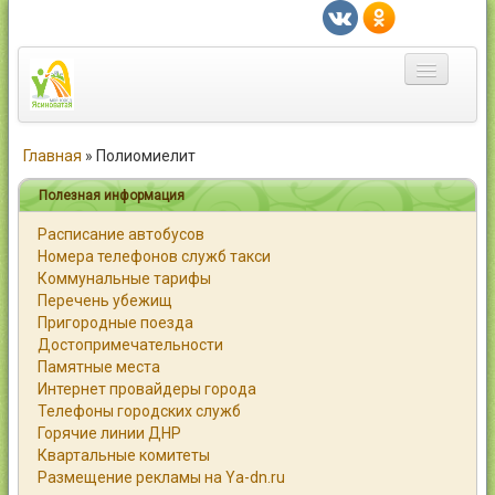
Главная
Главная
»
Полиомиелит
Город
Полезная информация
Расписание автобусов
Статьи
Номера телефонов служб такси
Коммунальные тарифы
Каталог
Перечень убежищ
Пригородные поезда
Справочник
Достопримечательности
Памятные места
Работа
Интернет провайдеры города
Телефоны городских служб
Объявления
Горячие линии ДНР
Квартальные комитеты
Помощь
Размещение рекламы на Ya-dn.ru