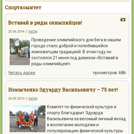
Контакты
Спорткомитет
Вставай в ряды олимпийцев!
25.06.2014
|
YaCity
Проведение олимпийского дня бега в нашем
Войти
городе стало доброй и полюбившейся
ясиноватцам традицией. В этом году он
состоялся 21 июня под девизом «Вставай в
ряды олимпийцев!»
Читать далее
просмотров: 686
Изюмченко Эдуарду Васильевичу – 75 лет!
26.09.2013
|
YaCity
Комитет по физической культуре и
спорту благодарит Эдуарда
Васильевича за весомый личный вклад
в воспитание молодежи и
популяризацию физической культуры