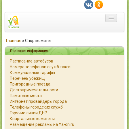
Главная
Главная
»
Спорткомитет
Город
Полезная информация
Расписание автобусов
Статьи
Номера телефонов служб такси
Коммунальные тарифы
Каталог
Перечень убежищ
Пригородные поезда
Справочник
Достопримечательности
Памятные места
Работа
Интернет провайдеры города
Телефоны городских служб
Объявления
Горячие линии ДНР
Квартальные комитеты
Помощь
Размещение рекламы на Ya-dn.ru