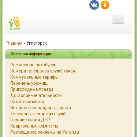
Главная
Главная
»
Углегорск
Город
Полезная информация
Расписание автобусов
Статьи
Номера телефонов служб такси
Коммунальные тарифы
Каталог
Перечень убежищ
Пригородные поезда
Справочник
Достопримечательности
Памятные места
Работа
Интернет провайдеры города
Телефоны городских служб
Объявления
Горячие линии ДНР
Квартальные комитеты
Помощь
Размещение рекламы на Ya-dn.ru