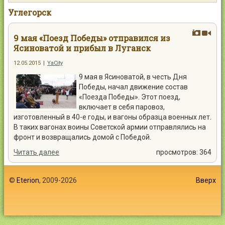
Контакты
Углегорск
9 мая «Поезд Победы» отправился из
Ясиноватой и прибыл в Луганск
12.05.2015
|
YaCity
Войти
9 мая в Ясиноватой, в честь Дня
Победы, начал движение состав
«Поезда Победы». Этот поезд,
включает в себя паровоз,
изготовленный в 40-е годы, и вагоны образца военных лет.
В таких вагонах воины Советской армии отправлялись на
фронт и возвращались домой с Победой.
Читать далее
просмотров: 364
©
Eterion
, 2009-2026
Вверх