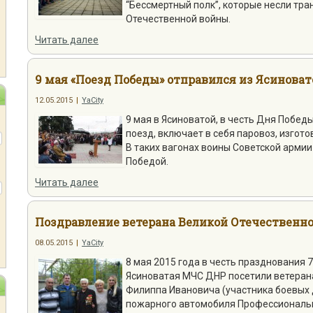
“Бессмертный полк”, которые несли тр
Отечественной войны.
Читать далее
9 мая «Поезд Победы» отправился из Ясиноват
12.05.2015
|
YaCity
9 мая в Ясиноватой, в честь Дня Побед
поезд, включает в себя паровоз, изгото
В таких вагонах воины Советской арми
Победой.
Читать далее
Поздравление ветерана Великой Отечественн
08.05.2015
|
YaCity
8 мая 2015 года в честь празднования 
Ясиноватая МЧС ДНР посетили ветеран
Филиппа Ивановича (участника боевых 
пожарного автомобиля Профессиональн