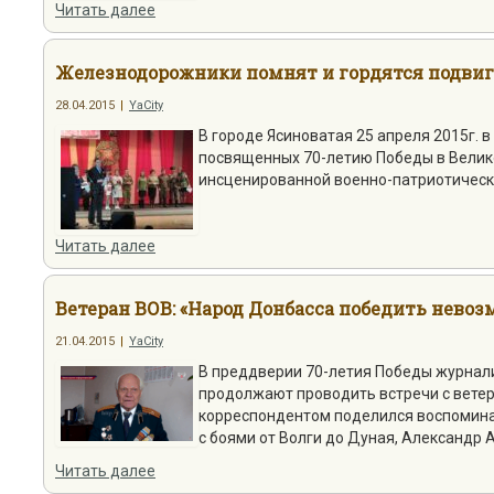
Читать далее
Железнодорожники помнят и гордятся подвиго
28.04.2015
|
YaCity
В городе Ясиноватая 25 апреля 2015г. 
посвященных 70-летию Победы в Велик
инсценированной военно-патриотическо
Читать далее
Ветеран ВОВ: «Народ Донбасса победить невоз
21.04.2015
|
YaCity
В преддверии 70-летия Победы журнал
продолжают проводить встречи с ветер
корреспондентом поделился воспомина
с боями от Волги до Дуная, Александр
Читать далее