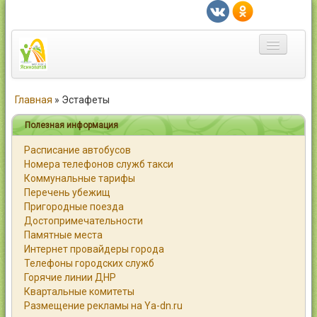
Главная
Главная
»
Эстафеты
Город
Полезная информация
Расписание автобусов
Статьи
Номера телефонов служб такси
Коммунальные тарифы
Каталог
Перечень убежищ
Пригородные поезда
Справочник
Достопримечательности
Памятные места
Работа
Интернет провайдеры города
Телефоны городских служб
Объявления
Горячие линии ДНР
Квартальные комитеты
Помощь
Размещение рекламы на Ya-dn.ru