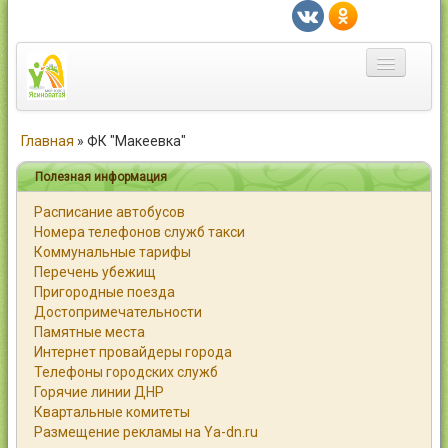
Главная
Главная
»
ФК "Макеевка"
Город
Полезная информация
Расписание автобусов
Статьи
Номера телефонов служб такси
Коммунальные тарифы
Каталог
Перечень убежищ
Пригородные поезда
Справочник
Достопримечательности
Памятные места
Работа
Интернет провайдеры города
Телефоны городских служб
Объявления
Горячие линии ДНР
Квартальные комитеты
Помощь
Размещение рекламы на Ya-dn.ru