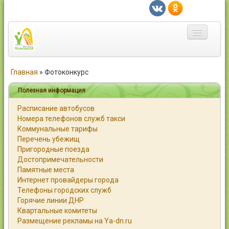
Главная
Главная
»
Фотоконкурс
Город
Полезная информация
Расписание автобусов
Статьи
Номера телефонов служб такси
Коммунальные тарифы
Каталог
Перечень убежищ
Пригородные поезда
Справочник
Достопримечательности
Памятные места
Работа
Интернет провайдеры города
Телефоны городских служб
Объявления
Горячие линии ДНР
Квартальные комитеты
Помощь
Размещение рекламы на Ya-dn.ru