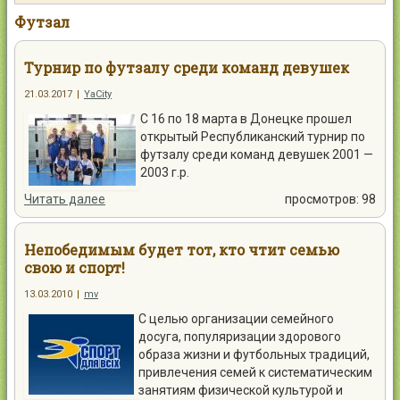
Контакты
Футзал
Турнир по футзалу среди команд девушек
21.03.2017
|
YaCity
С 16 по 18 марта в Донецке прошел
Войти
открытый Республиканский турнир по
футзалу среди команд девушек 2001 —
2003 г.р.
Читать далее
просмотров: 98
Непобедимым будет тот, кто чтит семью
свою и спорт!
13.03.2010
|
mv
С целью организации семейного
досуга, популяризации здорового
образа жизни и футбольных традиций,
привлечения семей к систематическим
занятиям физической культурой и