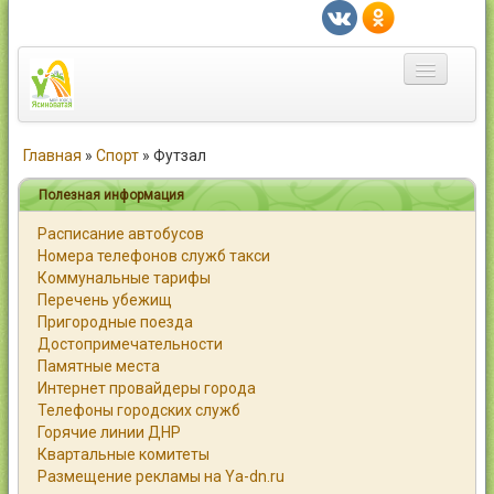
Главная
Главная
»
Спорт
»
Футзал
Город
Полезная информация
Расписание автобусов
Статьи
Номера телефонов служб такси
Коммунальные тарифы
Каталог
Перечень убежищ
Пригородные поезда
Справочник
Достопримечательности
Памятные места
Работа
Интернет провайдеры города
Телефоны городских служб
Объявления
Горячие линии ДНР
Квартальные комитеты
Помощь
Размещение рекламы на Ya-dn.ru