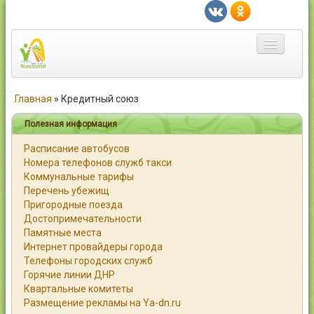
Главная
Главная
»
Кредитный союз
Город
Полезная информация
Расписание автобусов
Статьи
Номера телефонов служб такси
Коммунальные тарифы
Каталог
Перечень убежищ
Пригородные поезда
Справочник
Достопримечательности
Памятные места
Работа
Интернет провайдеры города
Телефоны городских служб
Объявления
Горячие линии ДНР
Квартальные комитеты
Помощь
Размещение рекламы на Ya-dn.ru