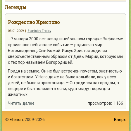
Контакты
Легенды
Рождество Христово
03.01.2009
|
Stanislav Frolov
7 января 2000 лет назад в небольшом городке Вифлееме
Войти
произошло небывалое событие — родился в мир
Богомладенец, Сын Божий. Иисус Христос родился
сверхъестественным образом от Девы Марии, которую мы
с тех пор называем Богородицей.
Придя на землю, Он не был встречен почетом, знатностью
и богатством. У Него даже не было колыбели, как у всех
детей, не было и пристанища — Он родился за городом, в
пещере и был положен в ясли, куда кладут корм для
животных.
Читать далее
просмотров: 1 166
©
Eterion
, 2009-2026
Вверх