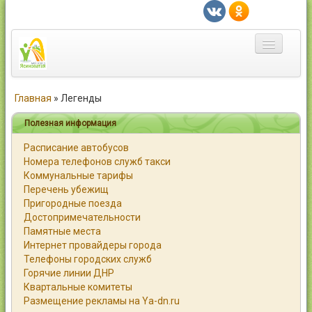
Главная
Главная
»
Легенды
Город
Полезная информация
Расписание автобусов
Статьи
Номера телефонов служб такси
Коммунальные тарифы
Каталог
Перечень убежищ
Пригородные поезда
Справочник
Достопримечательности
Памятные места
Работа
Интернет провайдеры города
Телефоны городских служб
Объявления
Горячие линии ДНР
Квартальные комитеты
Помощь
Размещение рекламы на Ya-dn.ru