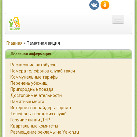
Главная
Главная
»
Памятная акция
Город
Полезная информация
Расписание автобусов
Статьи
Номера телефонов служб такси
Коммунальные тарифы
Каталог
Перечень убежищ
Пригородные поезда
Справочник
Достопримечательности
Памятные места
Работа
Интернет провайдеры города
Телефоны городских служб
Объявления
Горячие линии ДНР
Квартальные комитеты
Помощь
Размещение рекламы на Ya-dn.ru