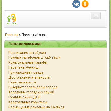
Главная
Главная
»
Памятный знак
Город
Полезная информация
Расписание автобусов
Статьи
Номера телефонов служб такси
Коммунальные тарифы
Каталог
Перечень убежищ
Пригородные поезда
Справочник
Достопримечательности
Памятные места
Работа
Интернет провайдеры города
Телефоны городских служб
Объявления
Горячие линии ДНР
Квартальные комитеты
Помощь
Размещение рекламы на Ya-dn.ru