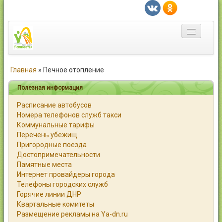
Главная
Главная
»
Печное отопление
Город
Полезная информация
Расписание автобусов
Статьи
Номера телефонов служб такси
Коммунальные тарифы
Каталог
Перечень убежищ
Пригородные поезда
Справочник
Достопримечательности
Памятные места
Работа
Интернет провайдеры города
Телефоны городских служб
Объявления
Горячие линии ДНР
Квартальные комитеты
Помощь
Размещение рекламы на Ya-dn.ru