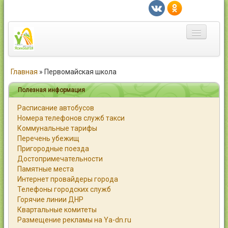
Главная
Главная
»
Первомайская школа
Город
Полезная информация
Расписание автобусов
Статьи
Номера телефонов служб такси
Коммунальные тарифы
Каталог
Перечень убежищ
Пригородные поезда
Справочник
Достопримечательности
Памятные места
Работа
Интернет провайдеры города
Телефоны городских служб
Объявления
Горячие линии ДНР
Квартальные комитеты
Помощь
Размещение рекламы на Ya-dn.ru