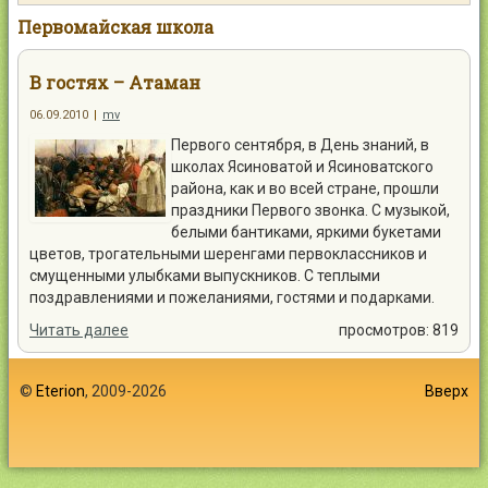
Контакты
Первомайская школа
В гостях – Атаман
06.09.2010
|
mv
Первого сентября, в День знаний, в
Войти
школах Ясиноватой и Ясиноватского
района, как и во всей стране, прошли
праздники Первого звонка. С музыкой,
белыми бантиками, яркими букетами
цветов, трогательными шеренгами первоклассников и
смущенными улыбками выпускников. С теплыми
поздравлениями и пожеланиями, гостями и подарками.
Читать далее
просмотров: 819
©
Eterion
, 2009-2026
Вверх