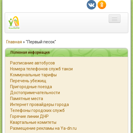
Главная
Главная
»
"Первый песок"
Город
Полезная информация
Расписание автобусов
Статьи
Номера телефонов служб такси
Коммунальные тарифы
Каталог
Перечень убежищ
Пригородные поезда
Справочник
Достопримечательности
Памятные места
Работа
Интернет провайдеры города
Телефоны городских служб
Объявления
Горячие линии ДНР
Квартальные комитеты
Помощь
Размещение рекламы на Ya-dn.ru