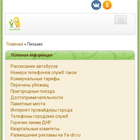
Главная
Главная
»
Письмо
Город
Полезная информация
Расписание автобусов
Статьи
Номера телефонов служб такси
Коммунальные тарифы
Каталог
Перечень убежищ
Пригородные поезда
Справочник
Достопримечательности
Памятные места
Работа
Интернет провайдеры города
Телефоны городских служб
Объявления
Горячие линии ДНР
Квартальные комитеты
Помощь
Размещение рекламы на Ya-dn.ru