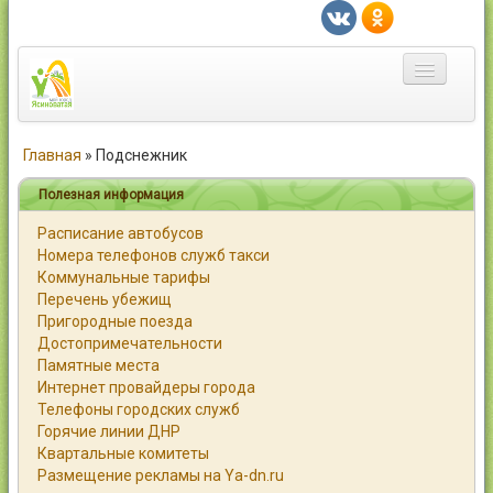
Главная
Главная
»
Подснежник
Город
Полезная информация
Расписание автобусов
Статьи
Номера телефонов служб такси
Коммунальные тарифы
Каталог
Перечень убежищ
Пригородные поезда
Справочник
Достопримечательности
Памятные места
Работа
Интернет провайдеры города
Телефоны городских служб
Объявления
Горячие линии ДНР
Квартальные комитеты
Помощь
Размещение рекламы на Ya-dn.ru