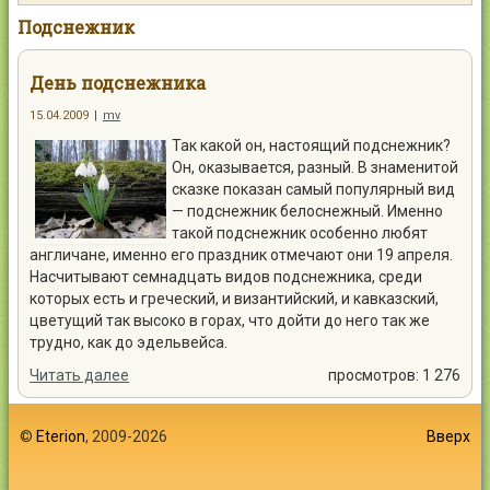
Контакты
Подснежник
День подснежника
15.04.2009
|
mv
Так какой он, настоящий подснежник?
Войти
Он, оказывается, разный. В знаменитой
сказке показан самый популярный вид
— подснежник белоснежный. Именно
такой подснежник особенно любят
англичане, именно его праздник отмечают они 19 апреля.
Насчитывают семнадцать видов подснежника, среди
которых есть и греческий, и византийский, и кавказский,
цветущий так высоко в горах, что дойти до него так же
трудно, как до эдельвейса.
Читать далее
просмотров: 1 276
©
Eterion
, 2009-2026
Вверх