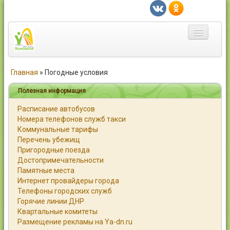
Главная
Главная
»
Погодные условия
Город
Полезная информация
Расписание автобусов
Статьи
Номера телефонов служб такси
Коммунальные тарифы
Каталог
Перечень убежищ
Пригородные поезда
Справочник
Достопримечательности
Памятные места
Работа
Интернет провайдеры города
Телефоны городских служб
Объявления
Горячие линии ДНР
Квартальные комитеты
Помощь
Размещение рекламы на Ya-dn.ru