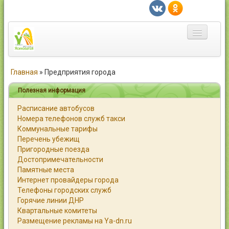
Главная
Главная
»
Предприятия города
Город
Полезная информация
Расписание автобусов
Статьи
Номера телефонов служб такси
Коммунальные тарифы
Каталог
Перечень убежищ
Пригородные поезда
Справочник
Достопримечательности
Памятные места
Работа
Интернет провайдеры города
Телефоны городских служб
Объявления
Горячие линии ДНР
Квартальные комитеты
Помощь
Размещение рекламы на Ya-dn.ru