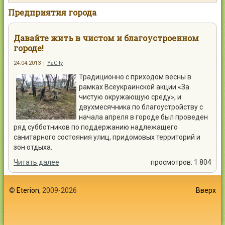
Контакты
Предприятия города
Давайте жить в чистом и благоустроенном
городе!
24.04.2013
|
YaCity
Войти
Традиционно с приходом весны в
рамках Всеукраинской акции «За
чистую окружающую среду», и
двухмесячника по благоустройству с
начала апреля в городе был проведен
ряд субботников по поддержанию надлежащего
санитарного состояния улиц, придомовых территорий и
зон отдыха.
Читать далее
просмотров: 1 804
©
Eterion
, 2009-2026
Вверх