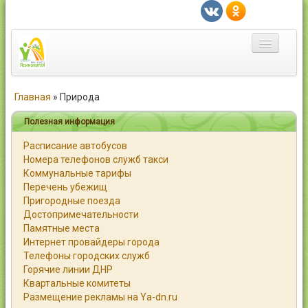
Главная
Главная
»
Природа
Город
Полезная информация
Расписание автобусов
Статьи
Номера телефонов служб такси
Коммунальные тарифы
Каталог
Перечень убежищ
Пригородные поезда
Справочник
Достопримечательности
Памятные места
Работа
Интернет провайдеры города
Телефоны городских служб
Объявления
Горячие линии ДНР
Квартальные комитеты
Помощь
Размещение рекламы на Ya-dn.ru