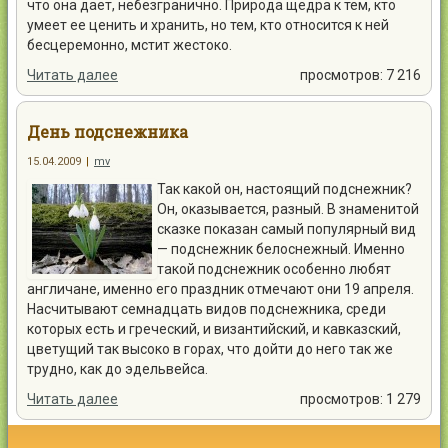
что она дает, небезгранично. Природа щедра к тем, кто
умеет ее ценить и хранить, но тем, кто относится к ней
бесцеремонно, мстит жестоко.
Читать далее
просмотров: 7 216
День подснежника
15.04.2009
|
mv
Так какой он, настоящий подснежник?
Он, оказывается, разный. В знаменитой
сказке показан самый популярный вид
— подснежник белоснежный. Именно
такой подснежник особенно любят
англичане, именно его праздник отмечают они 19 апреля.
Насчитывают семнадцать видов подснежника, среди
которых есть и греческий, и византийский, и кавказский,
цветущий так высоко в горах, что дойти до него так же
трудно, как до эдельвейса.
Читать далее
просмотров: 1 279