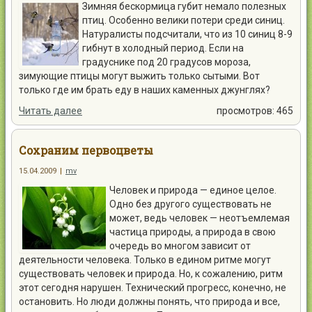
Зимняя бескормица губит немало полезных
птиц. Особенно велики потери среди синиц.
Натуралисты подсчитали, что из 10 синиц 8-9
гибнут в холодный период. Если на
градуснике под 20 градусов мороза,
зимующие птицы могут выжить только сытыми. Вот
только где им брать еду в наших каменных джунглях?
Читать далее
просмотров: 465
Сохраним первоцветы
15.04.2009
|
mv
Человек и природа — единое целое.
Одно без другого существовать не
может, ведь человек — неотъемлемая
частица природы, а природа в свою
очередь во многом зависит от
деятельности человека. Только в едином ритме могут
существовать человек и природа. Но, к сожалению, ритм
этот сегодня нарушен. Технический прогресс, конечно, не
остановить. Но люди должны понять, что природа и все,