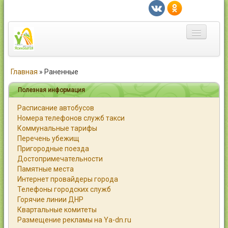
Главная
Главная
»
Раненные
Город
Полезная информация
Расписание автобусов
Статьи
Номера телефонов служб такси
Коммунальные тарифы
Каталог
Перечень убежищ
Пригородные поезда
Справочник
Достопримечательности
Памятные места
Работа
Интернет провайдеры города
Телефоны городских служб
Объявления
Горячие линии ДНР
Квартальные комитеты
Помощь
Размещение рекламы на Ya-dn.ru