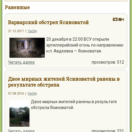
Контакты
Раненные
Варварский обстрел Ясиноватой
21.12.2017
|
YaCity
20 декабря в 22:00 ВСУ открыли
Войти
артиллерийский огонь по направлению
н.п. Авдеевка — Ясиноватая.
Читать далее
просмотров: 512
Двое мирных жителей Ясиноватой ранены в
результате обстрела
07.08.2016
|
YaCity
Двое мирных жителей ранены в результате
обстрела Ясиноватой.
Читать далее
просмотров: 221