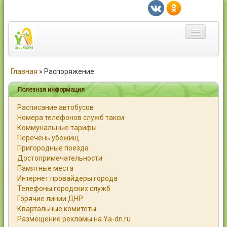
Главная
Главная
»
Распоряжение
Город
Полезная информация
Расписание автобусов
Статьи
Номера телефонов служб такси
Коммунальные тарифы
Каталог
Перечень убежищ
Пригородные поезда
Справочник
Достопримечательности
Памятные места
Работа
Интернет провайдеры города
Телефоны городских служб
Объявления
Горячие линии ДНР
Квартальные комитеты
Помощь
Размещение рекламы на Ya-dn.ru