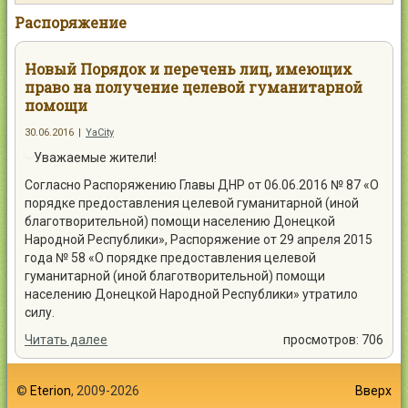
Контакты
Распоряжение
Новый Порядок и перечень лиц, имеющих
право на получение целевой гуманитарной
помощи
Войти
30.06.2016
|
YaCity
Уважаемые жители!
Согласно Распоряжению Главы ДНР от 06.06.2016 № 87 «О
порядке предоставления целевой гуманитарной (иной
благотворительной) помощи населению Донецкой
Народной Республики», Распоряжение от 29 апреля 2015
года № 58 «О порядке предоставления целевой
гуманитарной (иной благотворительной) помощи
населению Донецкой Народной Республики» утратило
силу.
Читать далее
просмотров: 706
©
Eterion
, 2009-2026
Вверх