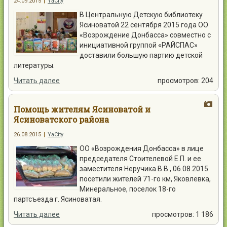
24.09.2015
|
YaCity
В Центральную Детскую библиотеку
Ясиноватой 22 сентября 2015 года ОО
«Возрождение Донбасса» совместно с
инициативной группой «РАЙСПАС»
доставили большую партию детской
литературы.
Читать далее
просмотров: 204
Помощь жителям Ясиноватой и
Ясиноватского района
26.08.2015
|
YaCity
ОО «Возрождения Донбасса» в лице
председателя Стоителевой Е.П. и ее
заместителя Неручика В.В., 06.08.2015
посетили жителей 71-го км, Яковлевка,
Минеральное, поселок 18-го
партсъезда г. Ясиноватая.
Читать далее
просмотров: 1 186