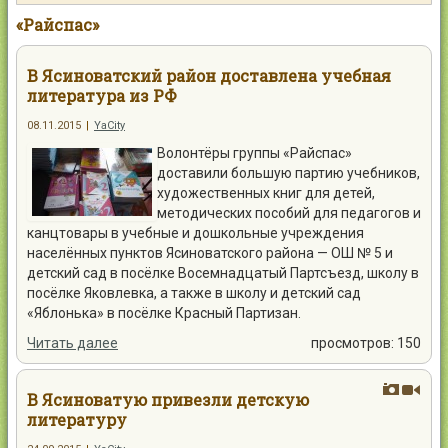
Контакты
«Райспас»
В Ясиноватский район доставлена учебная
литература из РФ
08.11.2015
|
YaCity
Войти
Волонтёры группы «Райспас»
доставили большую партию учебников,
художественных книг для детей,
методических пособий для педагогов и
канцтовары в учебные и дошкольные учреждения
населённых пунктов Ясиноватского района — ОШ № 5 и
детский сад в посёлке Восемнадцатый Партсъезд, школу в
посёлке Яковлевка, а также в школу и детский сад
«Яблонька» в посёлке Красный Партизан.
Читать далее
просмотров: 150
В Ясиноватую привезли детскую
литературу