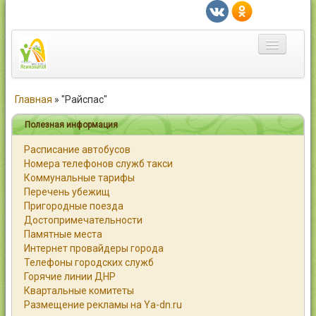
Главная
Главная
»
"Райспас"
Город
Полезная информация
Расписание автобусов
Статьи
Номера телефонов служб такси
Коммунальные тарифы
Каталог
Перечень убежищ
Пригородные поезда
Справочник
Достопримечательности
Памятные места
Работа
Интернет провайдеры города
Телефоны городских служб
Объявления
Горячие линии ДНР
Квартальные комитеты
Помощь
Размещение рекламы на Ya-dn.ru