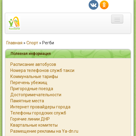
Главная
Главная
»
Спорт
»
Регби
Город
Полезная информация
Расписание автобусов
Статьи
Номера телефонов служб такси
Коммунальные тарифы
Каталог
Перечень убежищ
Пригородные поезда
Справочник
Достопримечательности
Памятные места
Работа
Интернет провайдеры города
Телефоны городских служб
Объявления
Горячие линии ДНР
Квартальные комитеты
Помощь
Размещение рекламы на Ya-dn.ru