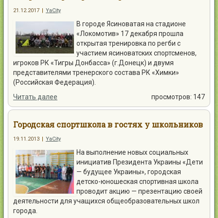
21.12.2017
|
YaCity
В городе Ясиноватая на стадионе
«Локомотив» 17 декабря прошла
открытая тренировка по регби с
участием ясиноватских спортсменов,
игроков РК «Тигры Донбасса» (г.Донецк) и двумя
представителями тренерского состава РК «Химки»
(Российская Федерация).
Читать далее
просмотров: 147
Городская спортшкола в гостях у школьников
19.11.2013
|
YaCity
На выполнение новых социальных
инициатив Президента Украины «Дети
— будущее Украины», городская
детско-юношеская спортивная школа
проводит акцию — презентацию своей
деятельности для учащихся общеобразовательных школ
города.