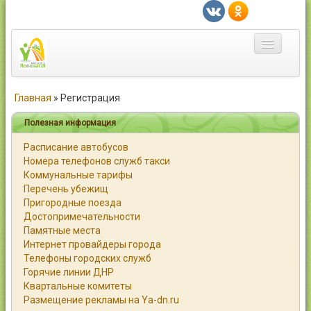
Главная
Главная
»
Регистрация
Город
Полезная информация
Расписание автобусов
Статьи
Номера телефонов служб такси
Коммунальные тарифы
Каталог
Перечень убежищ
Пригородные поезда
Справочник
Достопримечательности
Памятные места
Работа
Интернет провайдеры города
Телефоны городских служб
Объявления
Горячие линии ДНР
Квартальные комитеты
Помощь
Размещение рекламы на Ya-dn.ru