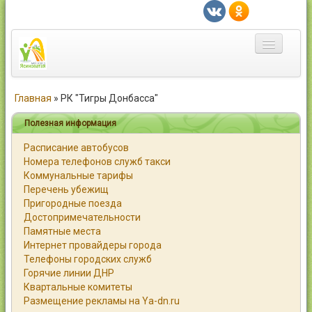
Главная
Главная
»
РК "Тигры Донбасса"
Город
Полезная информация
Расписание автобусов
Статьи
Номера телефонов служб такси
Коммунальные тарифы
Каталог
Перечень убежищ
Пригородные поезда
Справочник
Достопримечательности
Памятные места
Работа
Интернет провайдеры города
Телефоны городских служб
Объявления
Горячие линии ДНР
Квартальные комитеты
Помощь
Размещение рекламы на Ya-dn.ru