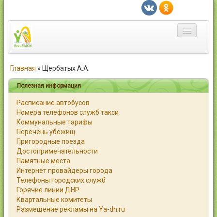
Главная
Главная
»
Щербатых А.А.
Город
Полезная информация
Расписание автобусов
Статьи
Номера телефонов служб такси
Коммунальные тарифы
Каталог
Перечень убежищ
Пригородные поезда
Справочник
Достопримечательности
Памятные места
Работа
Интернет провайдеры города
Телефоны городских служб
Объявления
Горячие линии ДНР
Квартальные комитеты
Помощь
Размещение рекламы на Ya-dn.ru