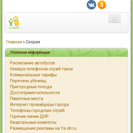
Главная
Главная
»
Скорая
Город
Полезная информация
Расписание автобусов
Статьи
Номера телефонов служб такси
Коммунальные тарифы
Каталог
Перечень убежищ
Пригородные поезда
Справочник
Достопримечательности
Памятные места
Работа
Интернет провайдеры города
Телефоны городских служб
Объявления
Горячие линии ДНР
Квартальные комитеты
Помощь
Размещение рекламы на Ya-dn.ru