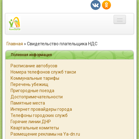
Главная
Главная
»
Свидетельство плательщика НДС
Город
Полезная информация
Расписание автобусов
Статьи
Номера телефонов служб такси
Коммунальные тарифы
Каталог
Перечень убежищ
Пригородные поезда
Справочник
Достопримечательности
Памятные места
Работа
Интернет провайдеры города
Телефоны городских служб
Объявления
Горячие линии ДНР
Квартальные комитеты
Помощь
Размещение рекламы на Ya-dn.ru