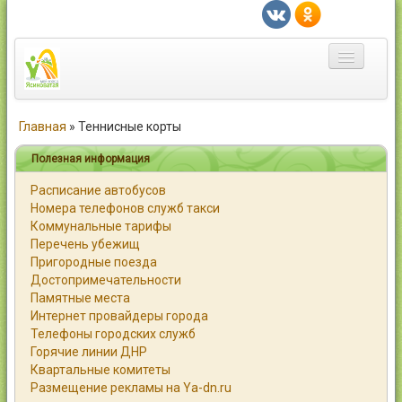
Главная
Главная
»
Теннисные корты
Город
Полезная информация
Расписание автобусов
Статьи
Номера телефонов служб такси
Коммунальные тарифы
Каталог
Перечень убежищ
Пригородные поезда
Справочник
Достопримечательности
Памятные места
Работа
Интернет провайдеры города
Телефоны городских служб
Объявления
Горячие линии ДНР
Квартальные комитеты
Помощь
Размещение рекламы на Ya-dn.ru