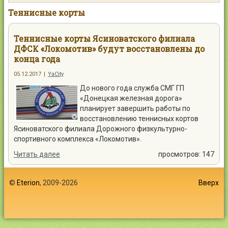
Контакты
Теннисные корты
Теннисные корты Ясиноватского филиала
ДФСК «Локомотив» будут восстановлены до
конца года
Войти
05.12.2017
|
YaCity
До нового года служба СМГ ГП
«Донецкая железная дорога»
планирует завершить работы по
восстановлению теннисных кортов
Ясиноватского филиала Дорожного физкультурно-
спортивного комплекса «Локомотив».
Читать далее
просмотров: 147
©
Eterion
, 2009-2026
Вверх