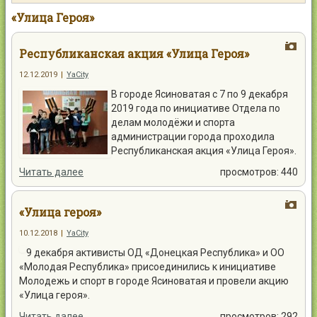
Контакты
«Улица Героя»
Республиканская акция «Улица Героя»
12.12.2019
|
YaCity
В городе Ясиноватая с 7 по 9 декабря
Войти
2019 года по инициативе Отдела по
делам молодёжи и спорта
администрации города проходила
Республиканская акция «Улица Героя».
Читать далее
просмотров: 440
«Улица героя»
10.12.2018
|
YaCity
9 декабря активисты ОД «Донецкая Республика» и ОО
«Молодая Республика» присоединились к инициативе
Молодежь и спорт в городе Ясиноватая и провели акцию
«Улица героя».
Читать далее
просмотров: 292