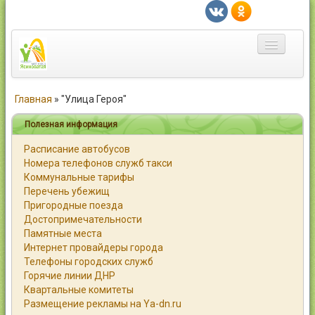
Главная
Главная
»
"Улица Героя"
Город
Полезная информация
Расписание автобусов
Статьи
Номера телефонов служб такси
Коммунальные тарифы
Каталог
Перечень убежищ
Пригородные поезда
Справочник
Достопримечательности
Памятные места
Работа
Интернет провайдеры города
Телефоны городских служб
Объявления
Горячие линии ДНР
Квартальные комитеты
Помощь
Размещение рекламы на Ya-dn.ru