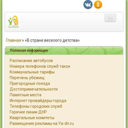
Главная
Главная
»
«В стране веселого детства»
Город
Полезная информация
Расписание автобусов
Статьи
Номера телефонов служб такси
Коммунальные тарифы
Каталог
Перечень убежищ
Пригородные поезда
Справочник
Достопримечательности
Памятные места
Работа
Интернет провайдеры города
Телефоны городских служб
Объявления
Горячие линии ДНР
Квартальные комитеты
Помощь
Размещение рекламы на Ya-dn.ru