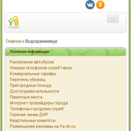
Главная
Главная
»
Водохранилище
Город
Полезная информация
Расписание автобусов
Статьи
Номера телефонов служб такси
Коммунальные тарифы
Каталог
Перечень убежищ
Пригородные поезда
Справочник
Достопримечательности
Памятные места
Работа
Интернет провайдеры города
Телефоны городских служб
Объявления
Горячие линии ДНР
Квартальные комитеты
Помощь
Размещение рекламы на Ya-dn.ru