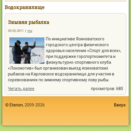
Контакты
Водохранилище
Зимняя рыбалка
09.02.2011
|
mv
По инициативе Ясиноватского
Войти
городского центра физического
здоровья населения «Спорт для всех»,
при поддержке горспорткомитета и
физкультурно-спортивного клуба
«Локомотив» был организован выезд ясиноватских
рыбаков на Карловское водохранилище для участия в
соревнованиях по зимнему спортивному лову рыбы.
Читать далее
просмотров: 680
©
Eterion
, 2009-2026
Вверх