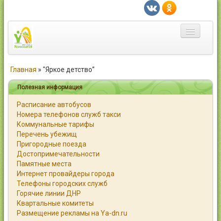
Главная
Главная
»
"Яркое детство”
Город
Полезная информация
Расписание автобусов
Статьи
Номера телефонов служб такси
Коммунальные тарифы
Каталог
Перечень убежищ
Пригородные поезда
Справочник
Достопримечательности
Памятные места
Работа
Интернет провайдеры города
Телефоны городских служб
Объявления
Горячие линии ДНР
Квартальные комитеты
Помощь
Размещение рекламы на Ya-dn.ru