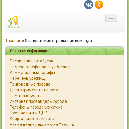
Главная
Главная
»
Ясиноватская стрелковая команда
Город
Полезная информация
Расписание автобусов
Статьи
Номера телефонов служб такси
Коммунальные тарифы
Каталог
Перечень убежищ
Пригородные поезда
Справочник
Достопримечательности
Памятные места
Работа
Интернет провайдеры города
Телефоны городских служб
Объявления
Горячие линии ДНР
Квартальные комитеты
Помощь
Размещение рекламы на Ya-dn.ru