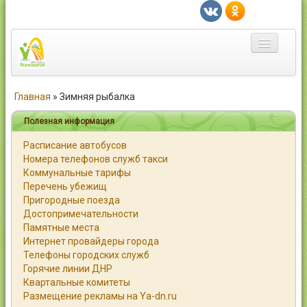
Главная
Главная
»
Зимняя рыбалка
Город
Полезная информация
Расписание автобусов
Статьи
Номера телефонов служб такси
Коммунальные тарифы
Каталог
Перечень убежищ
Пригородные поезда
Справочник
Достопримечательности
Памятные места
Работа
Интернет провайдеры города
Телефоны городских служб
Объявления
Горячие линии ДНР
Квартальные комитеты
Помощь
Размещение рекламы на Ya-dn.ru