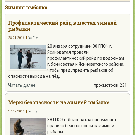
Контакты
Зимняя рыбалка
Профилактический рейд в местах зимней
рыбалки
28.01.2016
|
YaCity
Войти
28 января сотрудники 38 ГПСЧ г.
Ясиноватая провели
профилактический рейд по водоемам
г. Ясиноватая и Ясиноватского района,
чтобы предупредить рыбаков об
опасности выхода на лёд.
Читать далее
просмотров: 231
Меры безопасности на зимней рыбалке
17.12.2015
|
YaCity
38 ГПСЧ г. Ясиноватая напоминает
правила безопасности на зимней
рыбалке: