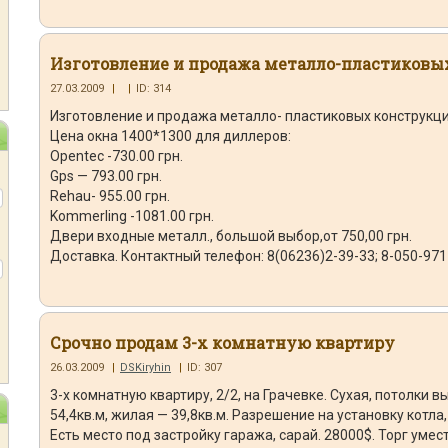
Изготовление и продажа металло-пластиковы
27.03.2009
|
|
ID: 314
Изготовление и продажа металло- пластиковых конструкций
Цена окна 1400*1300 для диллеров:
Opentec -730.00 грн.
Gps — 793.00 грн.
Rehau- 955.00 грн.
Kommerling -1081.00 грн.
Двери входные металл., большой выбор,от 750,00 грн.
Доставка. Контактный телефон: 8(06236)2-39-33; 8-050-971
Срочно продам 3-х комнатную квартиру
26.03.2009
|
DSKiryhin
|
ID: 307
3-х комнатную квартиру, 2/2, на Грачевке. Сухая, потолки
54,4кв.м, жилая — 39,8кв.м. Разрешение на установку котла,
Есть место под застройку гаража, сарай. 28000$. Торг уместе