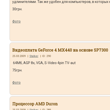
удлинителями. Так же удобен для компьютеров, в которых 
30грн.
Фото
Видеоплата GeForce 4 MX440 на основе SP7300
25.03.2009
|
Stalker
|
ID: 290
64Мб, AGP 8x, VGA, S-Video 4pin TV-aut
75грн.
Фото
Процессор AMD Duron
25.03.2009
|
Stalker
|
ID: 289