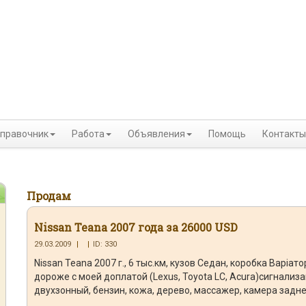
правочник
Работа
Объявления
Помощь
Контакты
Продам
Nissan Teana 2007 года за 26000 USD
29.03.2009
|
|
ID: 330
Nissan Teana 2007 г., 6 тыс.км, кузов Седан, коробка Варіато
дороже с моей доплатой (Lexus, Toyota LC, Acura)сигнализа
двухзонный, бензин, кожа, дерево, массажер, камера задн