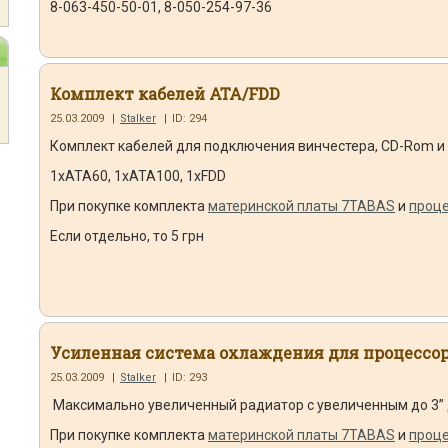
8-063-450-50-01, 8-050-254-97-36
Комплект кабелей ATA/FDD
25.03.2009
|
Stalker
|
ID: 294
Комплект кабелей для подключения винчестера, CD-Rom 
1хАТА60, 1хАТА100, 1хFDD
При покупке комплекта
материнской платы 7TABAS
и
проце
Если отдельно, то 5 грн
Усиленная система охлаждения для процессо
25.03.2009
|
Stalker
|
ID: 293
Максимально увеличенный радиатор c увеличенным до 3”
При покупке комплекта
материнской платы 7TABAS
и
проце