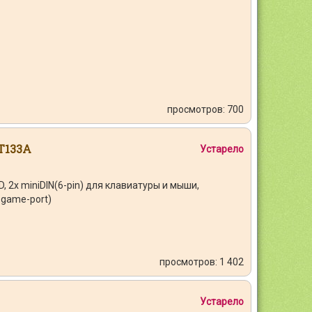
просмотров: 700
T133A
Устарело
D, 2x miniDIN(6-pin) для клавиатуры и мыши,
, game-port)
просмотров: 1 402
Устарело