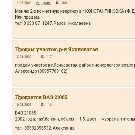
14.03.2009
|
Андреич
|
ID: 260
Меняю 2-х комнатную квартиру в г.КОНСТАНТИНОВКА (Ж.Д. 
Или продам.
тел. 8 050 0711247, Раиса Николаевна
Продам участок, р-н Ясиноватая
13.01.2009
|
|
ID: 117
продам участок в г.Ясиноватая, район пионерлагеря возле р
Александр (80957769182).
Продается ВАЗ 21065
10.01.2009
|
|
ID: 116
ВАЗ 21065
2002 года, газ\бензин, объем — 1,5. цвет — муррена. титаны
тел.: 80502356532. Александр.