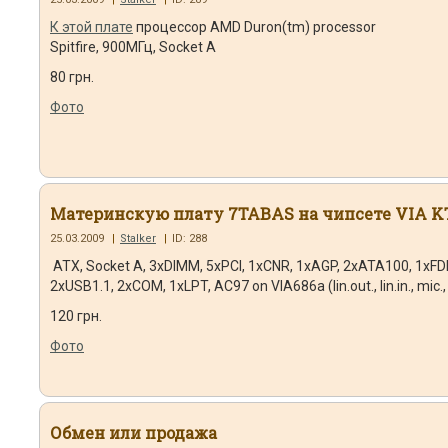
К этой плате
процессор AMD Duron(tm) processor
Spitfire, 900МГц, Socket A
80 грн.
Фото
Материнскую плату 7TABAS на чипсете VIA K
25.03.2009
|
Stalker
|
ID: 288
ATX, Socket A, 3хDIMM, 5хPCI, 1хCNR, 1хAGP, 2xATA100, 1xFD
2хUSB1.1, 2xCOM, 1xLPT, AC97 on VIA686a (lin.out., lin.in., mic.
120 грн.
Фото
Обмен или продажа