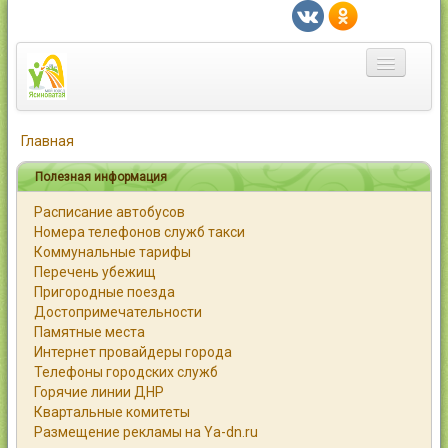
Главная
Главная
Город
Полезная информация
Расписание автобусов
Статьи
Номера телефонов служб такси
Коммунальные тарифы
Каталог
Перечень убежищ
Пригородные поезда
Справочник
Достопримечательности
Памятные места
Работа
Интернет провайдеры города
Телефоны городских служб
Объявления
Горячие линии ДНР
Квартальные комитеты
Помощь
Размещение рекламы на Ya-dn.ru