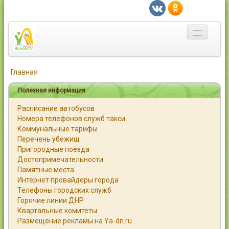
Главная
Главная
Город
Полезная информация
Расписание автобусов
Статьи
Номера телефонов служб такси
Коммунальные тарифы
Каталог
Перечень убежищ
Пригородные поезда
Справочник
Достопримечательности
Памятные места
Работа
Интернет провайдеры города
Телефоны городских служб
Объявления
Горячие линии ДНР
Квартальные комитеты
Помощь
Размещение рекламы на Ya-dn.ru