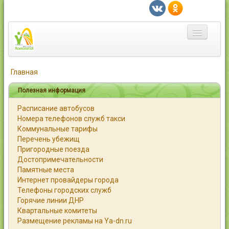
Главная
Главная
Город
Полезная информация
Расписание автобусов
Статьи
Номера телефонов служб такси
Коммунальные тарифы
Каталог
Перечень убежищ
Пригородные поезда
Справочник
Достопримечательности
Памятные места
Работа
Интернет провайдеры города
Телефоны городских служб
Объявления
Горячие линии ДНР
Квартальные комитеты
Помощь
Размещение рекламы на Ya-dn.ru