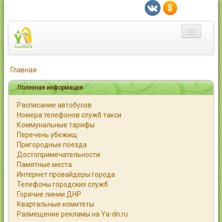
Главная
Главная
Город
Полезная информация
Расписание автобусов
Статьи
Номера телефонов служб такси
Коммунальные тарифы
Каталог
Перечень убежищ
Пригородные поезда
Справочник
Достопримечательности
Памятные места
Работа
Интернет провайдеры города
Телефоны городских служб
Объявления
Горячие линии ДНР
Квартальные комитеты
Помощь
Размещение рекламы на Ya-dn.ru